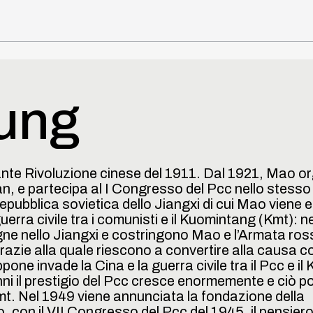
ung
erviste
urante Rivoluzione cinese del 1911. Dal 1921, Mao o
an, e partecipa al I Congresso del Pcc nello stesso
ubblica sovietica dello Jiangxi di cui Mao viene e
erra civile tra i comunisti e il Kuomintang (Kmt): n
ne nello Jiangxi e costringono Mao e l’Armata ros
one
razie alla quale riescono a convertire alla causa 
one invade la Cina e la guerra civile tra il Pcc e il 
i il prestigio del Pcc cresce enormemente e ciò p
l Kmt. Nel 1949 viene annunciata la fondazione della
 con il VII Congresso del Pcc del 1945, il pensier