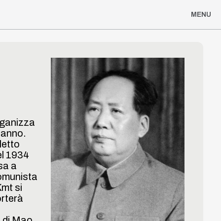
MENU
rganizza
 anno.
letto
el 1934
sa a
comunista
Kmt si
orterà
o di Mao