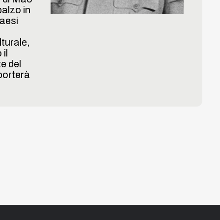
balzo in
paesi
lturale,
il
Ricordo funebre di Hồ
e del
Chí Minh
 porterà