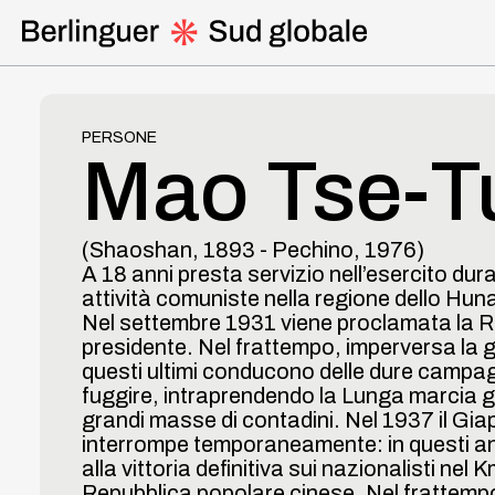
Homepage
PERSONE
Mao Tse-T
I Viaggi di Berlinguer
Discorsi, analisi politiche e int
(
Shaoshan
,
1893
-
Pechino
,
1976
)
A 18 anni presta servizio nell’esercito d
attività comuniste nella regione dello Hun
Iniziative di solidarietà
Nel settembre 1931 viene proclamata la Rep
presidente. Nel frattempo, imperversa la gu
questi ultimi conducono delle dure campag
Partiti e movimenti di liberazi
fuggire, intraprendendo la Lunga marcia g
grandi masse di contadini. Nel 1937 il Giapp
interrompe temporaneamente: in questi ann
Viaggi del Pci
alla vittoria definitiva sui nazionalisti ne
Repubblica popolare cinese. Nel frattempo,