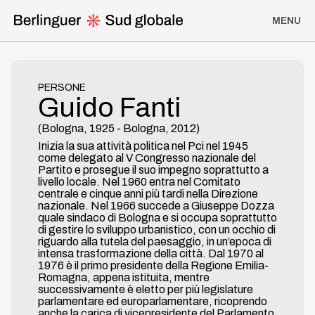
MENU
Homepage
PERSONE
Guido Fanti
I Viaggi di Berlinguer
(
Bologna
,
1925
-
Bologna
,
2012
)
Discorsi, analisi politiche e interviste
Inizia la sua attività politica nel Pci nel 1945
come delegato al V Congresso nazionale del
Partito e prosegue il suo impegno soprattutto a
Iniziative di solidarietà
livello locale. Nel 1960 entra nel Comitato
centrale e cinque anni più tardi nella Direzione
nazionale. Nel 1966 succede a Giuseppe Dozza
Partiti e movimenti di liberazione
quale sindaco di Bologna e si occupa soprattutto
di gestire lo sviluppo urbanistico, con un occhio di
riguardo alla tutela del paesaggio, in un’epoca di
intensa trasformazione della città. Dal 1970 al
Viaggi del Pci
1976 è il primo presidente della Regione Emilia-
Romagna, appena istituita, mentre
successivamente è eletto per più legislature
Linea del Tempo
parlamentare ed europarlamentare, ricoprendo
anche la carica di vicepresidente del Parlamento