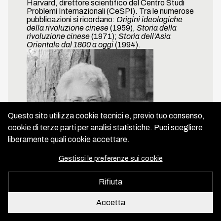
Harvard, direttore scientifico del Centro Studi
Problemi Internazionali (CeSPI). Tra le numerose
About us
pubblicazioni si ricordano:
Origini ideologiche
della rivoluzione cinese
(1959),
Storia della
rivoluzione cinese
(1971);
Storia dell’Asia
Orientale dal 1800 a oggi
(1994).
Copyright IGER 2026
Developed and designed by
Inmagik
Questo sito utilizza cookie tecnici e, previo tuo consenso,
cookie di terze parti per analisi statistiche. Puoi scegliere
liberamente quali cookie accettare.
Gestisci le preferenze sui cookie
Rifiuta
Accetta