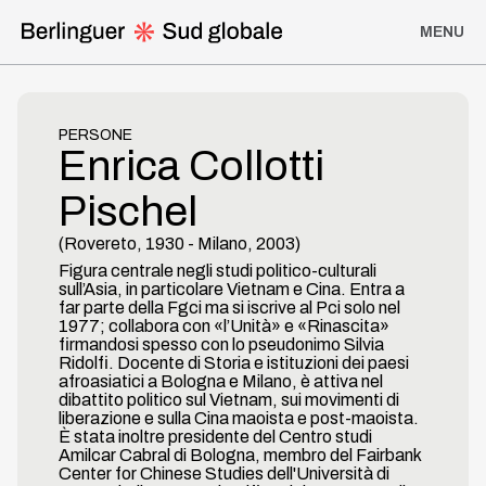
MENU
Homepage
PERSONE
Enrica Collotti
I Viaggi di Berlinguer
Pischel
Discorsi, analisi politiche e interviste
(
Rovereto
,
1930
-
Milano
,
2003
)
Figura centrale negli studi politico-culturali
Iniziative di solidarietà
sull’Asia, in particolare Vietnam e Cina. Entra a
far parte della Fgci ma si iscrive al Pci solo nel
1977; collabora con «l’Unità» e «Rinascita»
Partiti e movimenti di liberazione
firmandosi spesso con lo pseudonimo Silvia
Ridolfi. Docente di Storia e istituzioni dei paesi
afroasiatici a Bologna e Milano, è attiva nel
Viaggi del Pci
dibattito politico sul Vietnam, sui movimenti di
liberazione e sulla Cina maoista e post-maoista.
È stata inoltre presidente del Centro studi
Amilcar Cabral di Bologna, membro del Fairbank
Linea del Tempo
Center for Chinese Studies dell'Università di